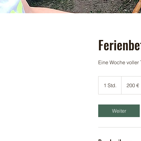
Ferienbe
Eine Woche voller 
200
Euro
1 Std.
1
200 €
S
t
d
Weiter