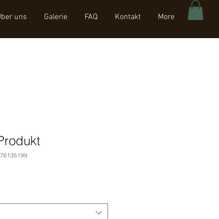
ber uns
Galerie
FAQ
Kontakt
More
 Produkt
376135199