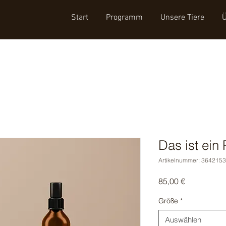
Start
Programm
Unsere Tiere
Ü
Das ist ein
Artikelnummer: 364215
Preis
85,00 €
Größe
*
Auswählen