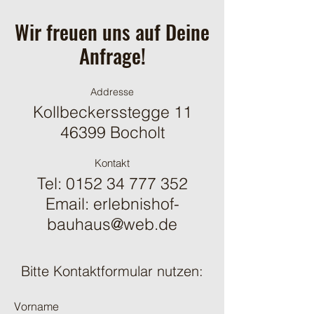
vorgeschrieben und eine gute
Möglichkeit, das Vertrauen deiner
Wir freuen uns auf Deine
Kunden zu gewinnen.
Anfrage!
Addresse
Kollbeckersstegge 11
46399 Bocholt
Kontakt
Tel:
0152 34 777 352
Email:
erlebnishof-
bauhaus@web.de
Bitte Kontaktformular nutzen:
Vorname